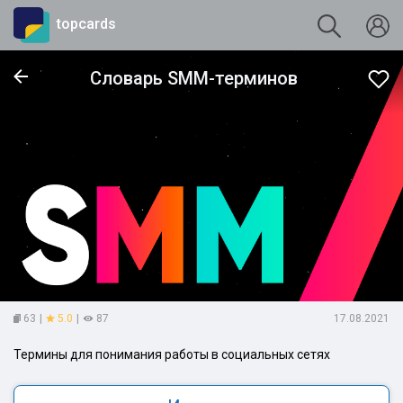
topcards
Словарь SMM-терминов
63
|
5.0
|
87
17.08.2021
Термины для понимания работы в социальных сетях