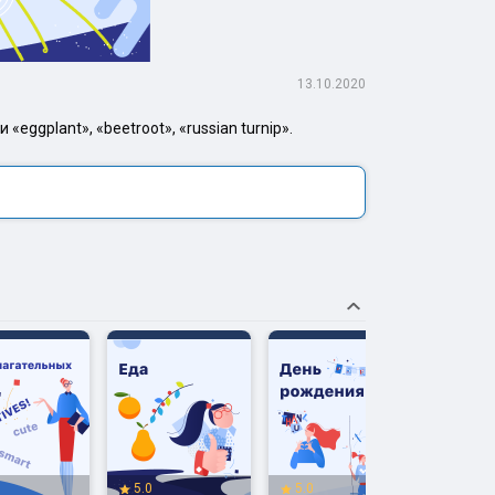
13.10.2020
eggplant», «beetroot», «russian turnip».
5.0
5.0
5.0