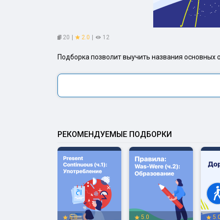
20
|
2.0
|
12
Подборка позволит выучить названия основных ово
РЕКОМЕНДУЕМЫЕ ПОДБОРКИ
.0
5.0
5.0
5.