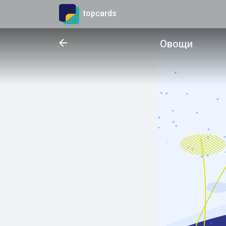
topcards
Овощи