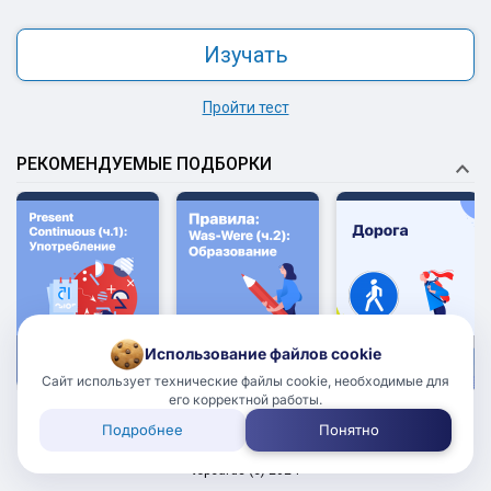
Изучать
Пройти тест
РЕКОМЕНДУЕМЫЕ ПОДБОРКИ
5.0
5.0
5.0
Использование файлов cookie
Редакция
Редакция
Редакция
Сайт использует технические файлы cookie, необходимые для
его корректной работы.
Подробнее
Понятно
18+
Пользовательское соглашение
topcards (с) 2024