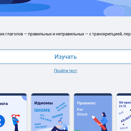
их глаголов — правильных и неправильных — с транскрипцией, пе
Изучать
Пройти тест