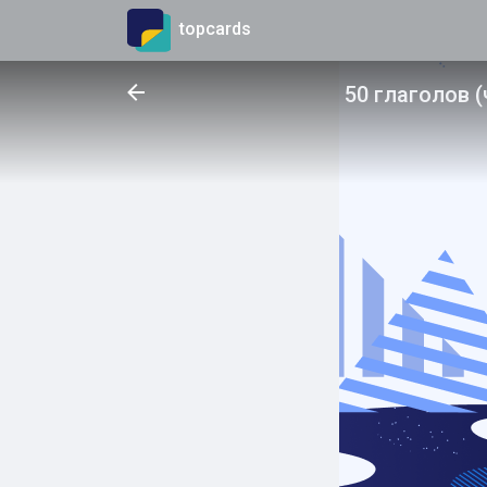
topcards
50 глаголов (