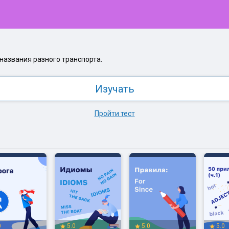
названия разного транспорта.
Изучать
Пройти тест
0
5.0
5.0
5.0