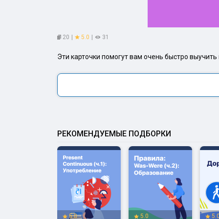
20
|
5.0
|
31
Эти карточки помогут вам очень быстро выучить 
РЕКОМЕНДУЕМЫЕ ПОДБОРКИ
.0
5.0
5.0
5.