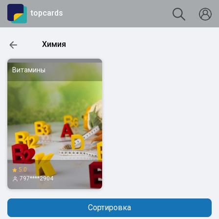
topcards
Химия
Витамины
5.0
797****2904
Сортировка