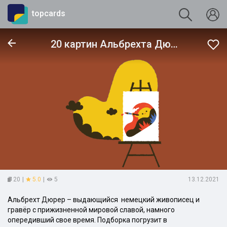
topcards
20 картин Альбрехта Дюрера
20
|
5.0
|
5
13.12.2021
Альбрехт Дюрер – выдающийся немецкий живописец и
гравёр с прижизненной мировой славой, намного
опередивший свое время. Подборка погрузит в